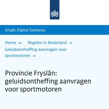
Naar
de
homepage
van
sdg.rijksoverheid.nl
Single Digital Gateway
Home
Regelen in Nederland
Geluidsontheffing aanvragen voor
sportmotoren
Provincie Fryslân:
geluidsontheffing aanvragen
voor sportmotoren