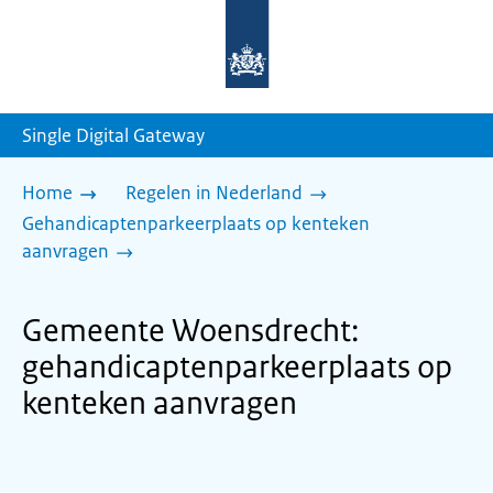
Naar
de
homepage
van
sdg.rijksoverheid.nl
Single Digital Gateway
Home
Regelen in Nederland
Gehandicaptenparkeerplaats op kenteken
aanvragen
Gemeente Woensdrecht:
gehandicaptenparkeerplaats op
kenteken aanvragen