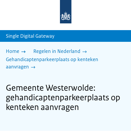
Naar
de
homepage
van
sdg.rijksoverheid.nl
Single Digital Gateway
Home
Regelen in Nederland
Gehandicaptenparkeerplaats op kenteken
aanvragen
Gemeente Westerwolde:
gehandicaptenparkeerplaats op
kenteken aanvragen