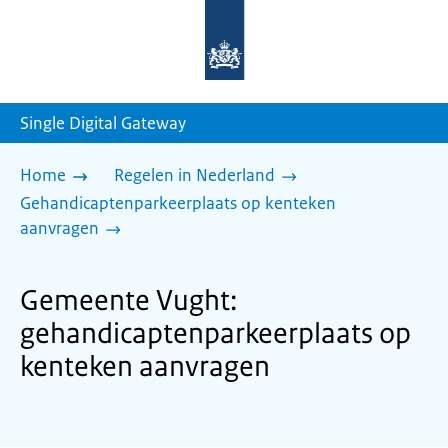
Naar
de
homepage
van
sdg.rijksoverheid.nl
Single Digital Gateway
Home
Regelen in Nederland
Gehandicaptenparkeerplaats op kenteken
aanvragen
Gemeente Vught:
gehandicaptenparkeerplaats op
kenteken aanvragen