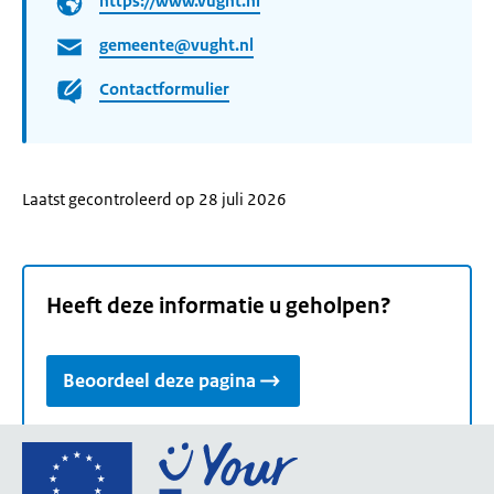
https://www.vught.nl
gemeente@vught.nl
Contactformulier
Laatst gecontroleerd op 28 juli 2026
Heeft deze informatie u geholpen?
Beoordeel deze pagina
Ga
naar