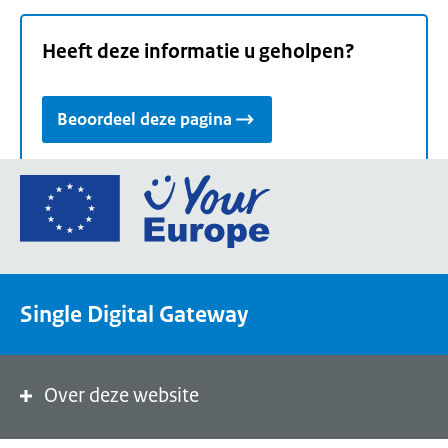
Heeft deze informatie u geholpen?
Beoordeel deze pagina
Ga
naar
de
homepage
van
Single Digital Gateway
Your
Europe,
een
portaal
Over deze website
van
de