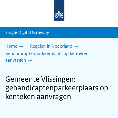
Naar
de
homepage
van
sdg.rijksoverheid.nl
Single Digital Gateway
Home
Regelen in Nederland
Gehandicaptenparkeerplaats op kenteken
aanvragen
Gemeente Vlissingen:
gehandicaptenparkeerplaats op
kenteken aanvragen