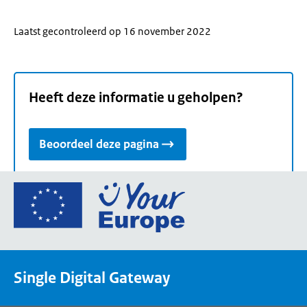
Laatst gecontroleerd op 16 november 2022
Heeft deze informatie u geholpen?
Beoordeel deze pagina
Ga
naar
de
homepage
van
Single Digital Gateway
Your
Europe,