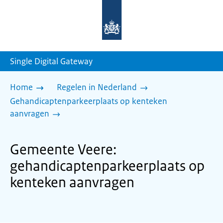
Naar
de
homepage
van
sdg.rijksoverheid.nl
Single Digital Gateway
Home
Regelen in Nederland
Gehandicaptenparkeerplaats op kenteken
aanvragen
Gemeente Veere:
gehandicaptenparkeerplaats op
kenteken aanvragen