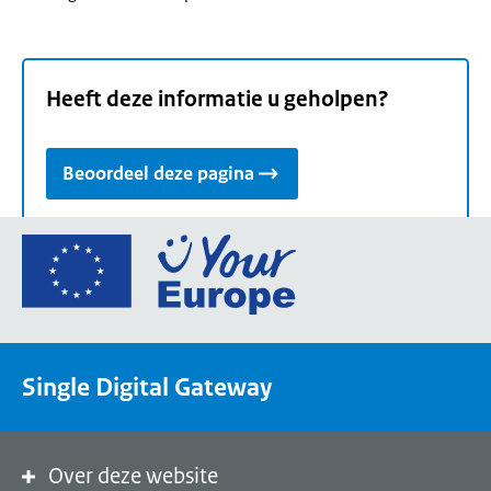
Heeft deze informatie u geholpen?
Beoordeel deze pagina
Ga
naar
de
homepage
van
Single Digital Gateway
Your
Europe,
een
portaal
Over deze website