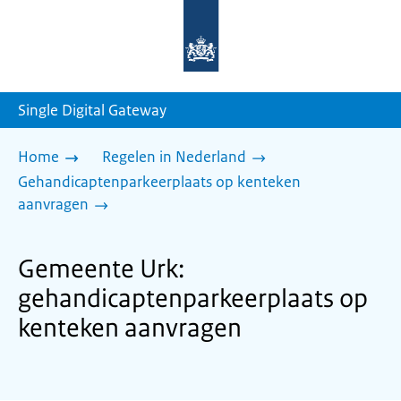
Naar
de
homepage
van
sdg.rijksoverheid.nl
Single Digital Gateway
Home
Regelen in Nederland
Gehandicaptenparkeerplaats op kenteken
aanvragen
Gemeente Urk:
gehandicaptenparkeerplaats op
kenteken aanvragen