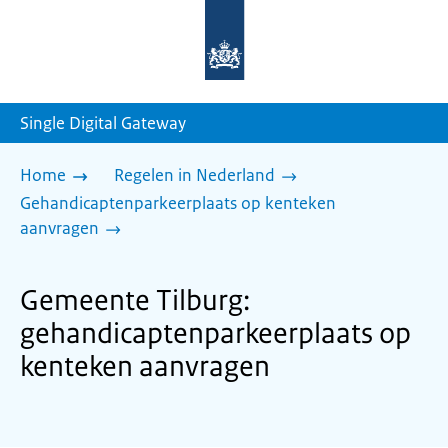
Naar
de
homepage
van
sdg.rijksoverheid.nl
Single Digital Gateway
Home
Regelen in Nederland
Gehandicaptenparkeerplaats op kenteken
aanvragen
Gemeente Tilburg:
gehandicaptenparkeerplaats op
kenteken aanvragen