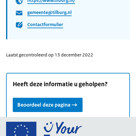
https://www.tilburg.nl/
gemeente@tilburg.nl
Contactformulier
Laatst gecontroleerd op 13 december 2022
Heeft deze informatie u geholpen?
Beoordeel deze pagina
Ga
naar