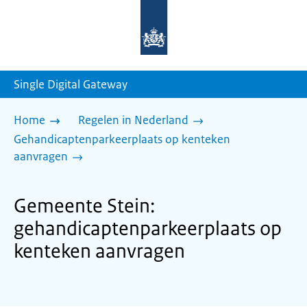
Naar
de
homepage
van
sdg.rijksoverheid.nl
Single Digital Gateway
Home
Regelen in Nederland
Gehandicaptenparkeerplaats op kenteken
aanvragen
Gemeente Stein:
gehandicaptenparkeerplaats op
kenteken aanvragen