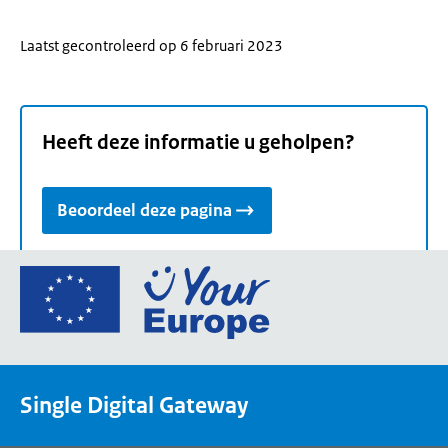
Laatst gecontroleerd op 6 februari 2023
Heeft deze informatie u geholpen?
Beoordeel deze pagina
Ga
naar
de
homepage
van
Single Digital Gateway
Your
Europe,