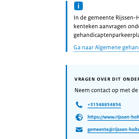
Informatie:
In de gemeente Rijssen-
kenteken aanvragen ond
gehandicaptenparkeerpla
Ga naar Algemene gehan
VRAGEN OVER DIT ONDE
Neem contact op met de
+31548854854
https://www.rijssen-hol
gemeente@rijssen-holte