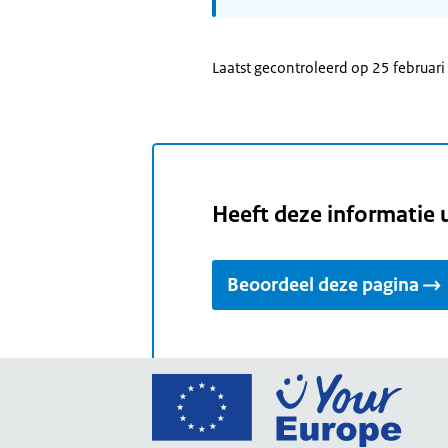
Laatst gecontroleerd op 25 februar
Heeft deze informatie 
Beoordeel deze pagina
Ga
naar
de