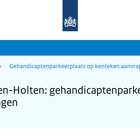
Naar
de
homepage
van
sdg.rijksoverheid.nl
Gehandicaptenparkeerplaats op kenteken aanvra
en-Holten: gehandicaptenparke
agen