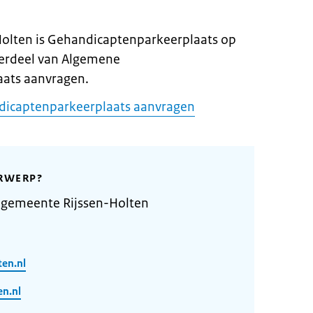
Holten is Gehandicaptenparkeerplaats op
erdeel van Algemene
ats aanvragen.
dicaptenparkeerplaats aanvragen
RWERP?
 gemeente Rijssen-Holten
ten.nl
n.nl