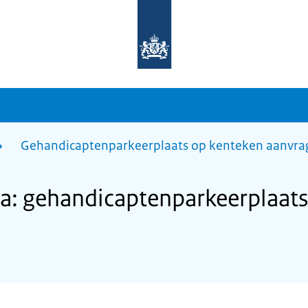
Naar
de
homepage
van
sdg.rijksoverheid.nl
Gehandicaptenparkeerplaats op kenteken aanvra
a: gehandicaptenparkeerplaats