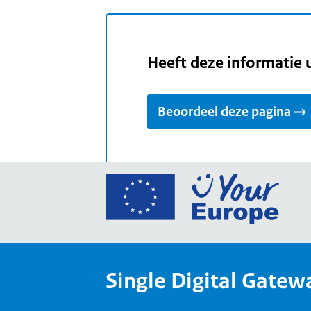
Heeft deze informatie 
Beoordeel deze pagina
Ga
naar
de
home
van
Single Digital Gatew
Your
Europ