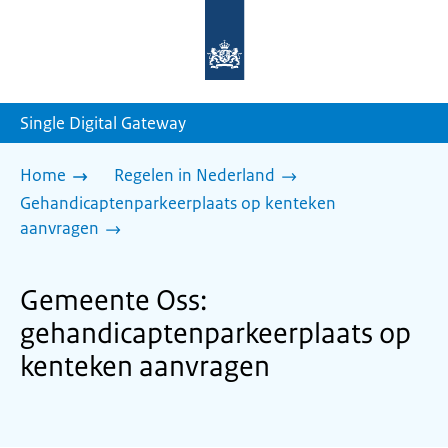
Naar
de
homepage
van
sdg.rijksoverheid.nl
Single Digital Gateway
Home
Regelen in Nederland
Gehandicaptenparkeerplaats op kenteken
aanvragen
Gemeente Oss:
gehandicaptenparkeerplaats op
kenteken aanvragen