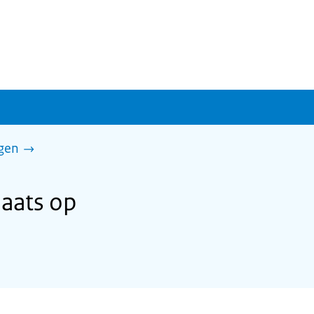
gen
aats op