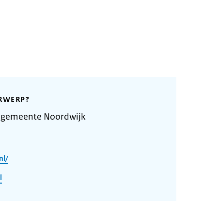
RWERP?
 gemeente Noordwijk
nl/
l