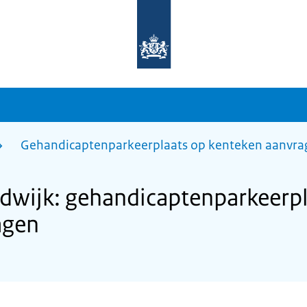
Naar
de
homepage
van
sdg.rijksoverheid.nl
Gehandicaptenparkeerplaats op kenteken aanvra
wijk: gehandicaptenparkeerpl
agen