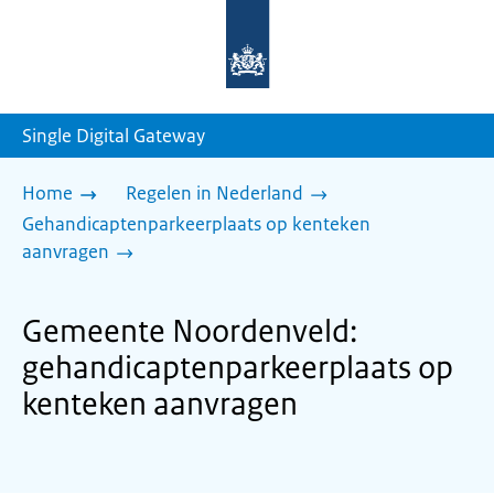
Naar
de
homepage
van
sdg.rijksoverheid.nl
Single Digital Gateway
Home
Regelen in Nederland
Gehandicaptenparkeerplaats op kenteken
aanvragen
Gemeente Noordenveld:
gehandicaptenparkeerplaats op
kenteken aanvragen