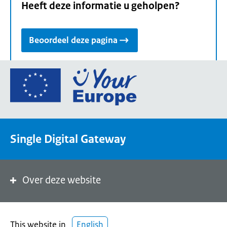
Heeft deze informatie u geholpen?
Beoordeel deze pagina
Ga
naar
de
homepage
van
Single Digital Gateway
Your
Europe,
een
portaal
Over deze website
van
de
Europese
This website in
English
Unie