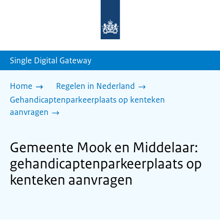
Naar
de
homepage
van
sdg.rijksoverheid.nl
Single Digital Gateway
Home
Regelen in Nederland
Gehandicaptenparkeerplaats op kenteken
aanvragen
Gemeente Mook en Middelaar:
gehandicaptenparkeerplaats op
kenteken aanvragen