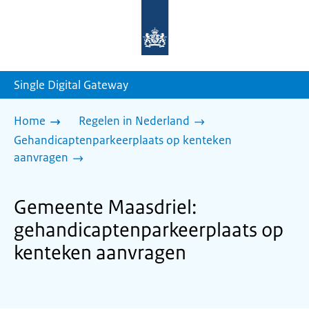
Naar
de
homepage
van
sdg.rijksoverheid.nl
Single Digital Gateway
Home
Regelen in Nederland
Gehandicaptenparkeerplaats op kenteken
aanvragen
Gemeente Maasdriel:
gehandicaptenparkeerplaats op
kenteken aanvragen