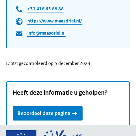
+31 418 63 88 88
https://www.maasdriel.nl/
info@maasdriel.nl
Laatst gecontroleerd op 5 december 2023
Heeft deze informatie u geholpen?
Beoordeel deze pagina
Ga