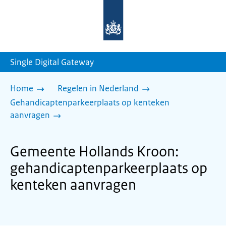
Naar
de
homepage
van
sdg.rijksoverheid.nl
Single Digital Gateway
Home
Regelen in Nederland
Gehandicaptenparkeerplaats op kenteken
aanvragen
Gemeente Hollands Kroon:
gehandicaptenparkeerplaats op
kenteken aanvragen