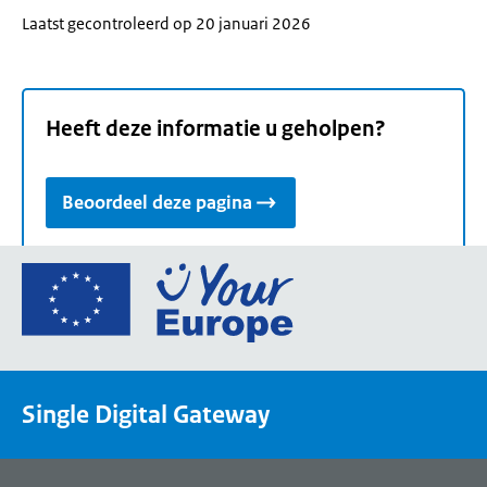
Laatst gecontroleerd op 20 januari 2026
Heeft deze informatie u geholpen?
Beoordeel deze pagina
Ga
naar
de
homepage
van
Single Digital Gateway
Your
Europe,
een