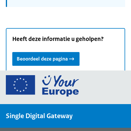
Heeft deze informatie u geholpen?
Beoordeel deze pagina
Ga
naar
de
homepage
van
Single Digital Gateway
Your
Europe,
een