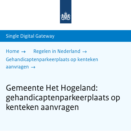
Naar
de
homepage
van
sdg.rijksoverheid.nl
Single Digital Gateway
Home
Regelen in Nederland
Gehandicaptenparkeerplaats op kenteken
aanvragen
Gemeente Het Hogeland:
gehandicaptenparkeerplaats op
kenteken aanvragen