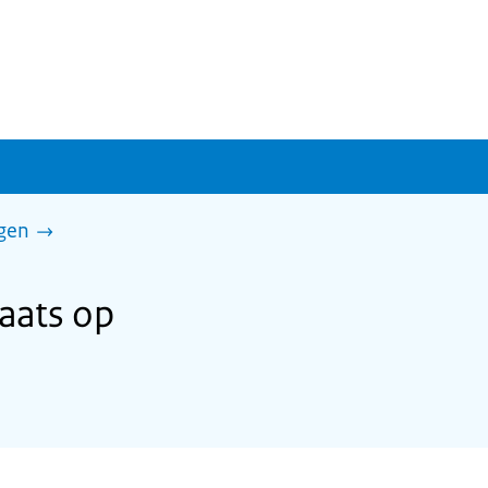
gen
aats op