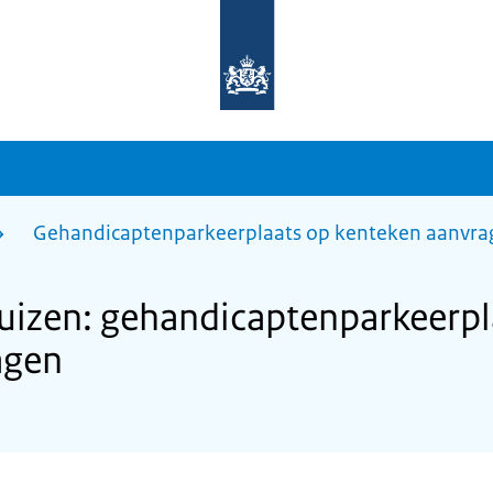
Naar
de
homepage
van
sdg.rijksoverheid.nl
Gehandicaptenparkeerplaats op kenteken aanvra
izen: gehandicaptenparkeerpl
agen