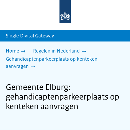
Naar
de
homepage
van
sdg.rijksoverheid.nl
Single Digital Gateway
Home
Regelen in Nederland
Gehandicaptenparkeerplaats op kenteken
aanvragen
Gemeente Elburg:
gehandicaptenparkeerplaats op
kenteken aanvragen