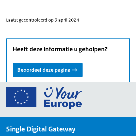
Laatst gecontroleerd op 3 april 2024
Heeft deze informatie u geholpen?
Beoordeel deze pagina
Ga
naar
de
homepage
van
Single Digital Gateway
Your
Europe,