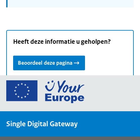
Heeft deze informatie u geholpen?
Beoordeel deze pagina
Ga
naar
de
homepage
van
Single Digital Gateway
Your
Europe,
een