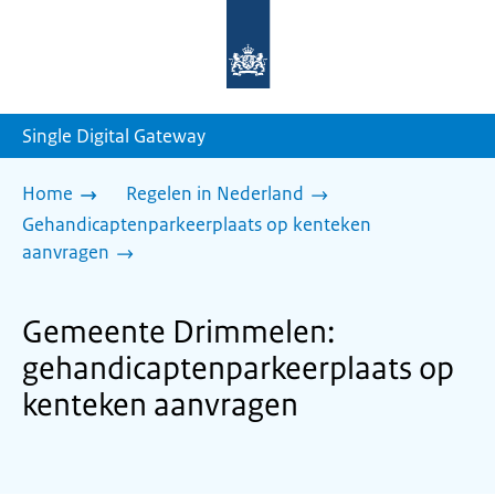
Naar
de
homepage
van
sdg.rijksoverheid.nl
Single Digital Gateway
Home
Regelen in Nederland
Gehandicaptenparkeerplaats op kenteken
aanvragen
Gemeente Drimmelen:
gehandicaptenparkeerplaats op
kenteken aanvragen