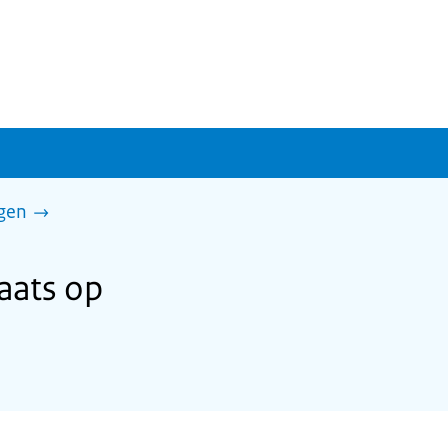
gen
aats op