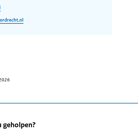
l
rdrecht.nl
 2026
u geholpen?