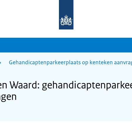
Naar
de
homepage
van
sdg.rijksoverheid.nl
Gehandicaptenparkeerplaats op kenteken aanvra
en Waard: gehandicaptenparkee
agen