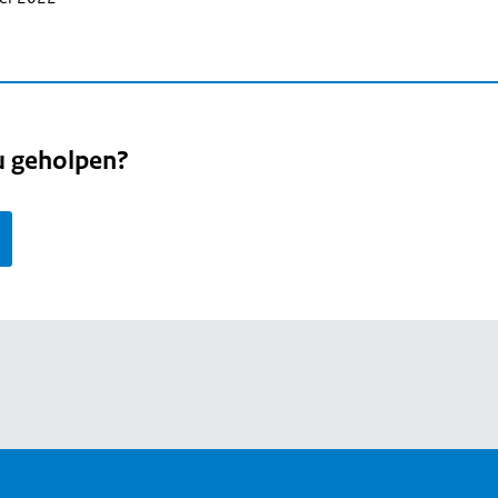
u geholpen?
page