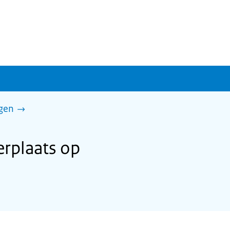
gen
rplaats op