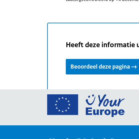
Heeft deze informatie 
Beoordeel deze pagina
Ga
naar
de
home
van