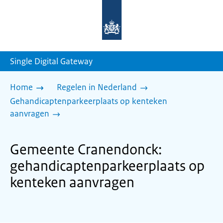
Naar
de
homepage
van
sdg.rijksoverheid.nl
Single Digital Gateway
Home
Regelen in Nederland
Gehandicaptenparkeerplaats op kenteken
aanvragen
Gemeente Cranendonck:
gehandicaptenparkeerplaats op
kenteken aanvragen