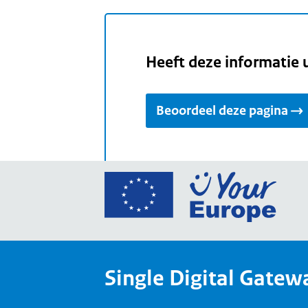
Heeft deze informatie 
Beoordeel deze pagina
Ga
naar
de
home
van
Single Digital Gatew
Your
Europ