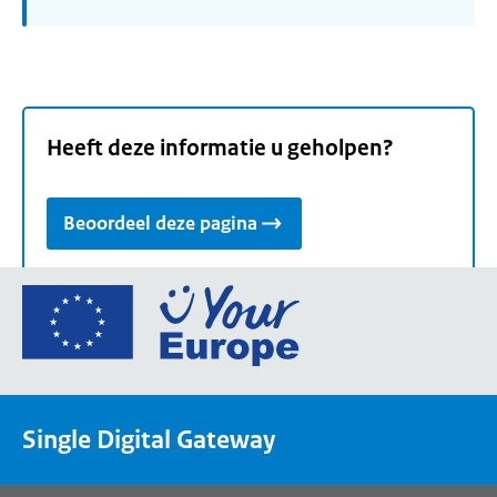
Heeft deze informatie u geholpen?
Beoordeel deze pagina
Ga
naar
de
homepage
van
Single Digital Gateway
Your
Europe,
een