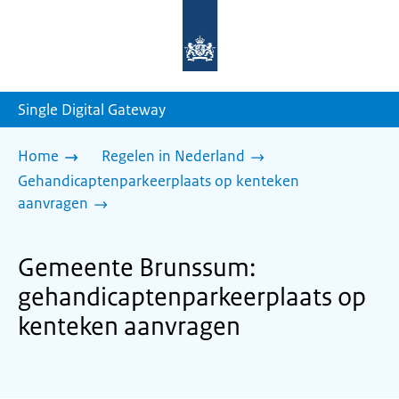
Naar
de
homepage
van
sdg.rijksoverheid.nl
Single Digital Gateway
Home
Regelen in Nederland
Gehandicaptenparkeerplaats op kenteken
aanvragen
Gemeente Brunssum:
gehandicaptenparkeerplaats op
kenteken aanvragen