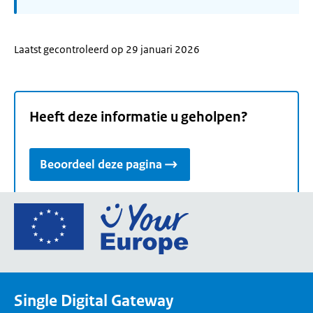
Laatst gecontroleerd op 29 januari 2026
Heeft deze informatie u geholpen?
Beoordeel deze pagina
Ga
naar
de
homepage
van
Single Digital Gateway
Your