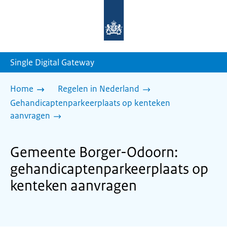
Naar
de
homepage
van
sdg.rijksoverheid.nl
Single Digital Gateway
Home
Regelen in Nederland
Gehandicaptenparkeerplaats op kenteken
aanvragen
Gemeente Borger-Odoorn:
gehandicaptenparkeerplaats op
kenteken aanvragen