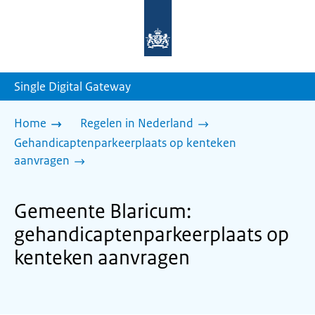
Naar
de
homepage
van
sdg.rijksoverheid.nl
Single Digital Gateway
Home
Regelen in Nederland
Gehandicaptenparkeerplaats op kenteken
aanvragen
Gemeente Blaricum:
gehandicaptenparkeerplaats op
kenteken aanvragen