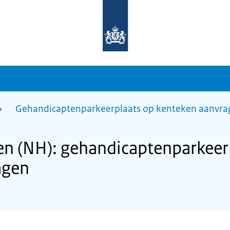
Naar
de
homepage
van
sdg.rijksoverheid.nl
Gehandicaptenparkeerplaats op kenteken aanvra
n (NH): gehandicaptenparkeer
agen