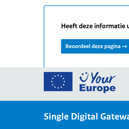
Heeft deze informatie 
Beoordeel deze pagina
Ga
naar
de
home
van
Single Digital Gatew
Your
Europ