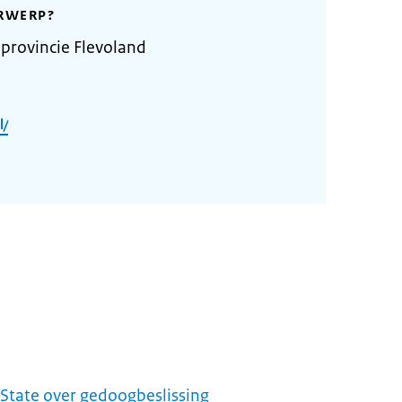
RWERP?
provincie Flevoland
l/
State over gedoogbeslissing