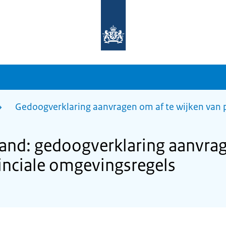
Naar
de
homepage
van
sdg.rijksoverheid.nl
Gedoogverklaring aanvragen om af te wijken van 
land: gedoogverklaring aanvrag
inciale omgevingsregels