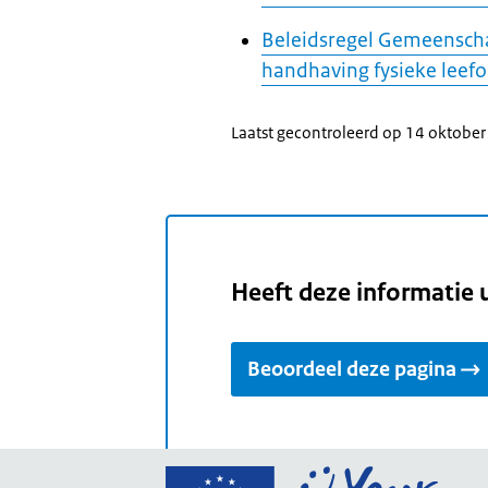
Beleidsregel Gemeenscha
handhaving fysieke leef
Laatst gecontroleerd op 14 oktobe
Heeft deze informatie 
Beoordeel deze pagina
Ga