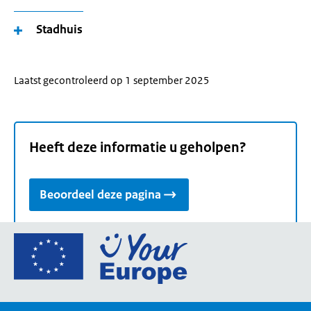
Stadhuis
Laatst gecontroleerd op 1 september 2025
Heeft deze informatie u geholpen?
Beoordeel deze pagina
Ga
naar
de
homepage
van