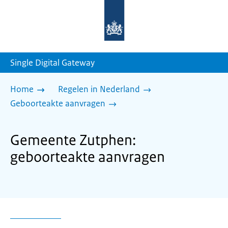
Naar
de
homepage
van
sdg.rijksoverheid.nl
Single Digital Gateway
Home
Regelen in Nederland
Geboorteakte aanvragen
Gemeente Zutphen:
geboorteakte aanvragen