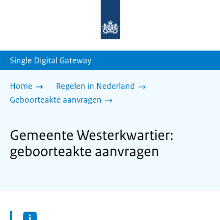
Naar
de
homepage
van
sdg.rijksoverheid.nl
Single Digital Gateway
Home
Regelen in Nederland
Geboorteakte aanvragen
Gemeente Westerkwartier:
geboorteakte aanvragen