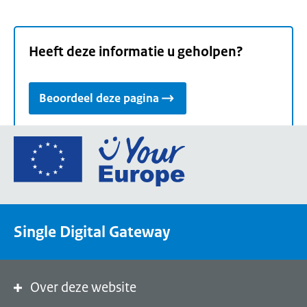
Heeft deze informatie u geholpen?
Beoordeel deze pagina
Ga
naar
de
homepage
van
Single Digital Gateway
Your
Europe,
een
portaal
Over deze website
van