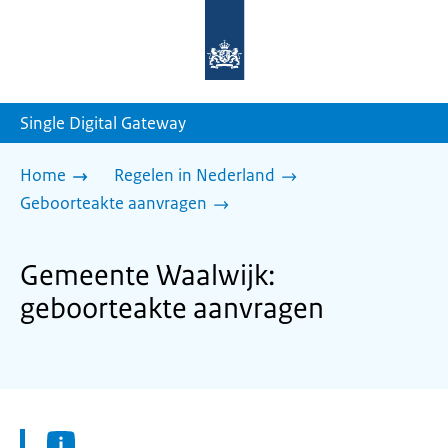
Naar
de
homepage
van
sdg.rijksoverheid.nl
Single Digital Gateway
Home
Regelen in Nederland
Geboorteakte aanvragen
Gemeente Waalwijk:
geboorteakte aanvragen