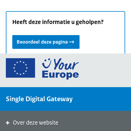
Heeft deze informatie u geholpen?
Beoordeel deze pagina
Ga
naar
de
homepage
van
Single Digital Gateway
Your
Europe,
een
portaal
Over deze website
van