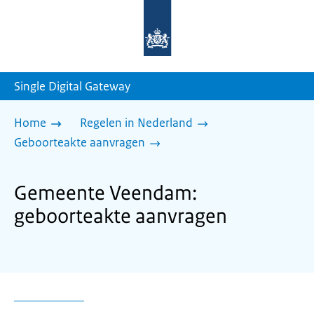
Naar
de
homepage
van
sdg.rijksoverheid.nl
Single Digital Gateway
Home
Regelen in Nederland
Geboorteakte aanvragen
Gemeente Veendam:
geboorteakte aanvragen