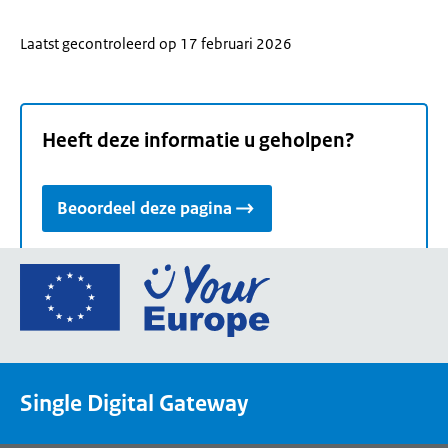
Laatst gecontroleerd op 17 februari 2026
Heeft deze informatie u geholpen?
Beoordeel deze pagina
Ga
naar
de
homepage
van
Single Digital Gateway
Your
Europe,