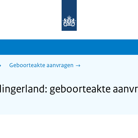
Naar
de
homepage
van
sdg.rijksoverheid.nl
Geboorteakte aanvragen
ingerland: geboorteakte aanv