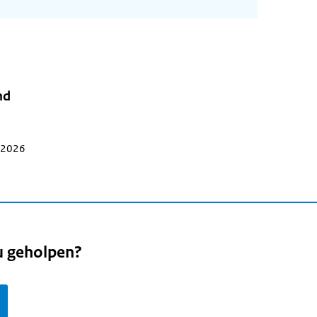
nd
i 2026
u geholpen?