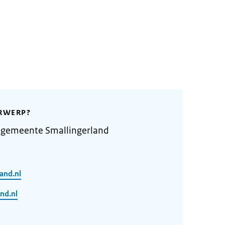
RWERP?
 gemeente Smallingerland
and.nl
nd.nl