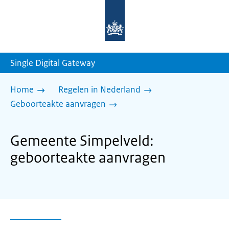
Naar
de
homepage
van
sdg.rijksoverheid.nl
Single Digital Gateway
Home
Regelen in Nederland
Geboorteakte aanvragen
Gemeente Simpelveld:
geboorteakte aanvragen