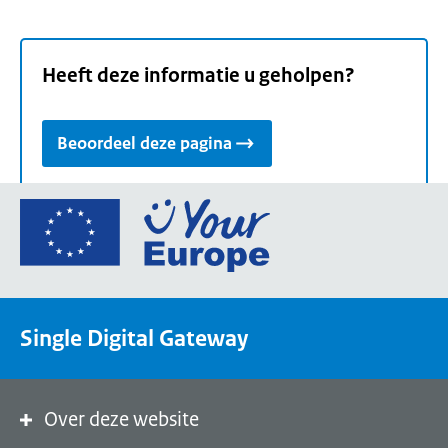
Heeft deze informatie u geholpen?
Beoordeel deze pagina
Ga
naar
de
homepage
van
Single Digital Gateway
Your
Europe,
een
portaal
Over deze website
van