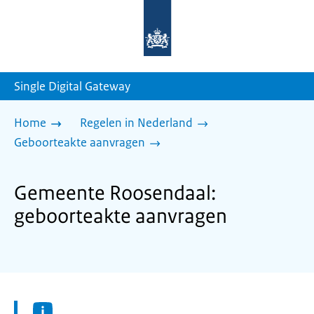
Naar
de
homepage
van
sdg.rijksoverheid.nl
Single Digital Gateway
Home
Regelen in Nederland
Geboorteakte aanvragen
Gemeente Roosendaal:
geboorteakte aanvragen