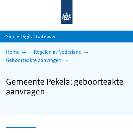
Naar
de
homepage
van
sdg.rijksoverheid.nl
Single Digital Gateway
Home
Regelen in Nederland
Geboorteakte aanvragen
Gemeente Pekela: geboorteakte
aanvragen