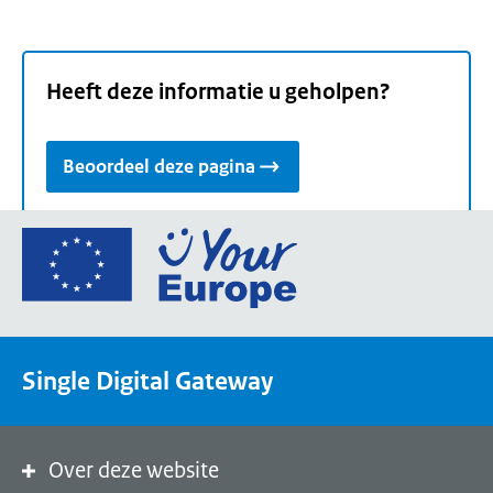
Heeft deze informatie u geholpen?
Beoordeel deze pagina
Ga
naar
de
homepage
van
Single Digital Gateway
Your
Europe,
een
portaal
Over deze website
van