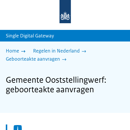
Naar
de
homepage
van
sdg.rijksoverheid.nl
Single Digital Gateway
Home
Regelen in Nederland
Geboorteakte aanvragen
Gemeente Ooststellingwerf:
geboorteakte aanvragen