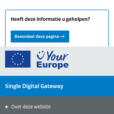
Heeft deze informatie u geholpen?
Beoordeel deze pagina
Ga
naar
de
homepage
van
Single Digital Gateway
Your
Europe,
een
portaal
Over deze website
van