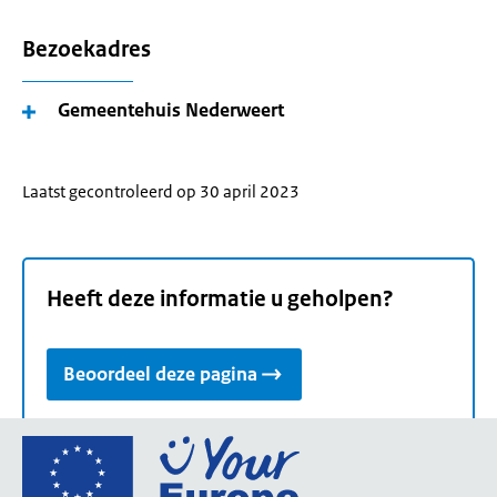
Bezoekadres
Gemeentehuis Nederweert
Laatst gecontroleerd op 30 april 2023
Heeft deze informatie u geholpen?
Beoordeel deze pagina
Ga
naar