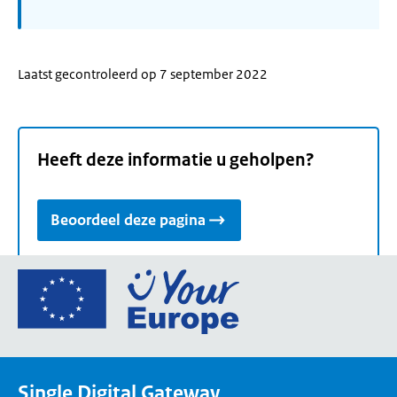
Laatst gecontroleerd op 7 september 2022
Heeft deze informatie u geholpen?
Beoordeel deze pagina
Ga
naar
de
homepage
van
Single Digital Gateway
Your