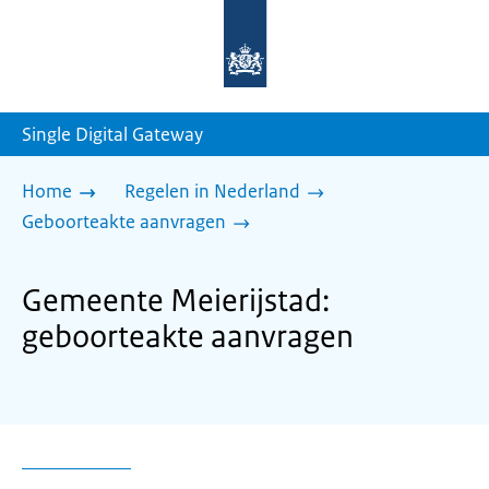
Naar
de
homepage
van
sdg.rijksoverheid.nl
Single Digital Gateway
Home
Regelen in Nederland
Geboorteakte aanvragen
Gemeente Meierijstad:
geboorteakte aanvragen