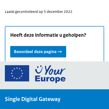
Laatst gecontroleerd op 5 december 2022
Heeft deze informatie u geholpen?
Beoordeel deze pagina
Ga
naar
de
homepage
van
Single Digital Gateway
Your
Europe,