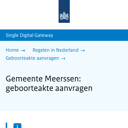
Naar
de
homepage
van
sdg.rijksoverheid.nl
Single Digital Gateway
Home
Regelen in Nederland
Geboorteakte aanvragen
Gemeente Meerssen:
geboorteakte aanvragen