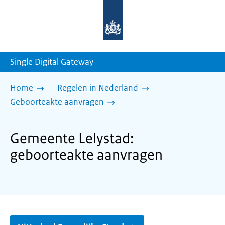
Naar
de
homepage
van
sdg.rijksoverheid.nl
Single Digital Gateway
Home
Regelen in Nederland
Geboorteakte aanvragen
Gemeente Lelystad:
geboorteakte aanvragen