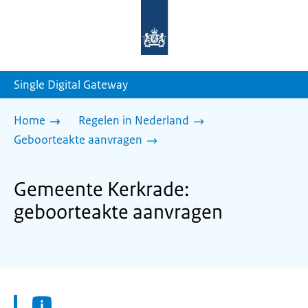
Naar
de
homepage
van
sdg.rijksoverheid.nl
Single Digital Gateway
Home
Regelen in Nederland
Geboorteakte aanvragen
Gemeente Kerkrade:
geboorteakte aanvragen