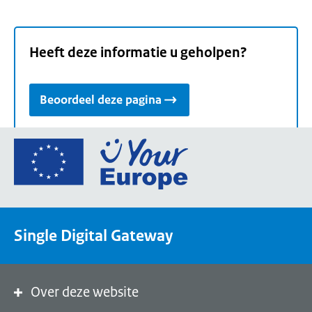
Heeft deze informatie u geholpen?
Beoordeel deze pagina
Ga
naar
de
homepage
van
Single Digital Gateway
Your
Europe,
een
portaal
Over deze website
van