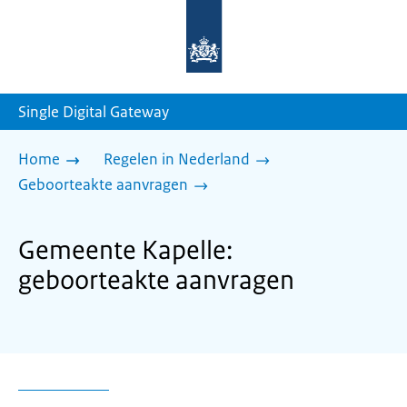
Naar
de
homepage
van
sdg.rijksoverheid.nl
Single Digital Gateway
Home
Regelen in Nederland
Geboorteakte aanvragen
Gemeente Kapelle:
geboorteakte aanvragen