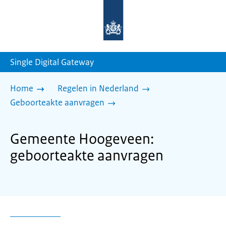
Naar
de
homepage
van
sdg.rijksoverheid.nl
Single Digital Gateway
Home
Regelen in Nederland
Geboorteakte aanvragen
Gemeente Hoogeveen:
geboorteakte aanvragen