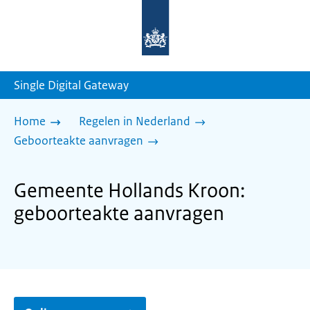
Naar
de
homepage
van
sdg.rijksoverheid.nl
Single Digital Gateway
Home
Regelen in Nederland
Geboorteakte aanvragen
Gemeente Hollands Kroon:
geboorteakte aanvragen