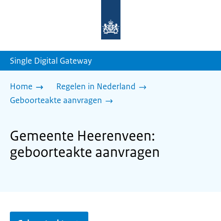
Naar
de
homepage
van
sdg.rijksoverheid.nl
Single Digital Gateway
Home
Regelen in Nederland
Geboorteakte aanvragen
Gemeente Heerenveen:
geboorteakte aanvragen