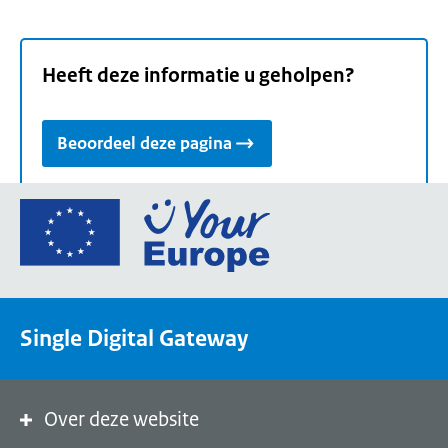
Heeft deze informatie u geholpen?
Beoordeel deze pagina
Ga
naar
de
homepage
van
Single Digital Gateway
Your
Europe,
een
portaal
Over deze website
van