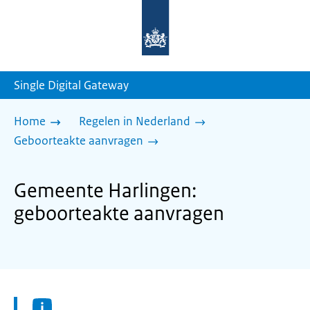
Naar
de
homepage
van
sdg.rijksoverheid.nl
Single Digital Gateway
Home
Regelen in Nederland
Geboorteakte aanvragen
Gemeente Harlingen:
geboorteakte aanvragen