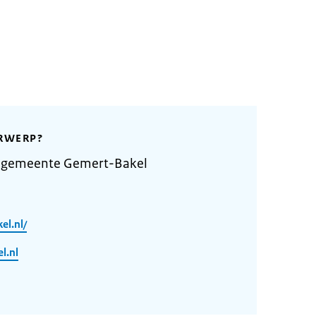
RWERP?
e gemeente Gemert-Bakel
el.nl/
l.nl