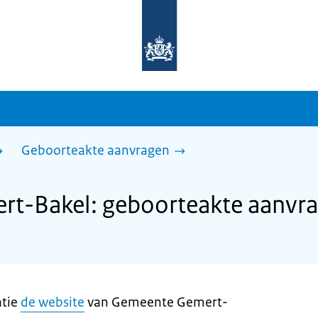
Naar
de
homepage
van
sdg.rijksoverheid.nl
Geboorteakte aanvragen
t-Bakel: geboorteakte aanvr
atie
de website
van Gemeente Gemert-